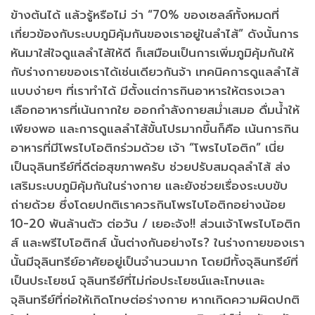
ข้างต้นได้ แล้วรู้หรือไม่ ว่า “70% ของเซลล์ทั้งหมดที่
เกี่ยวข้องกับระบบภูมิคุ้มกันของเราอยู่ในลำไส้” ดังนั้นการ
หันมาใส่ใจดูแลลำไส้ให้ดี ก็เสมือนเป็นการเพิ่มภูมิคุ้มกันให้
กับร่างกายของเราได้เช่นเดียวกันจ้า เทคนิคการดูแลลำไส้
แบบง่ายๆ ที่เราทำได้ มีตั้งแต่การกินอาหารให้ตรงเวลา
เลือกอาหารที่เน้นกากใย ออกกำลังกายสม่ำเสมอ ดื่มน้ำให้
เพียงพอ และการดูแลลำไส้ขั้นโปรมากขึ้นก็คือ เน้นการกิน
อาหารที่มีโพรไบโอติกร่วมด้วย เจ้า “โพรไบโอติก” เนี่ย
เป็นจุลินทรีย์ที่ดีต่อสุขภาพครับ ช่วยปรับสมดุลลำไส้ ส่ง
เสริมระบบภูมิคุ้มกันในร่างกาย และยังช่วยเรื่องระบบขับ
ถ่ายด้วย ซึ่งโดยปกติเราควรกินโพรไบโอติกอย่างน้อย
10-20 พันล้านตัว ต่อวัน / เยอะจัง!! ส่วนเจ้าโพรไบโอติก
ส์ และพรีไบโอติกส์ นั้นต่างกันอย่างไร? ในร่างกายของเรา
นั้นมีจุลินทรีย์อาศัยอยู่เป็นจำนวนมาก โดยมีทั้งจุลินทรีย์ที่
เป็นประโยชน์ จุลินทรีย์ที่ไม่ก่อประโยชน์และโทษและ
จุลินทรีย์ที่ก่อให้เกิดโทษต่อร่างกาย หากเกิดความผิดปกติ