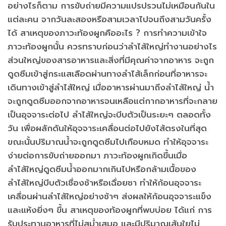
อย่างไรก็ตาม การขับถ่ายมีความแปรปรวนไม่เหมือนกันใน
แต่ละคน จากวันละสองหรือสามเวลาไปจนถึงสามวันครั้ง
ได้ สาเหตุของภาวะท้องผูกคืออะไร ? การทำความเข้าใจ
ภาวะท้องผูกนั้น ควรทราบก่อนว่าลำไส้ใหญ่ทำงานอย่างไร
ส่วนใหญ่ของสารอาหารและสิ่งที่มีคุณค่าจากอาหาร จะถูก
ดูดซึมเข้าสู่กระแสเลือดผ่านทางลำไส้เล็กก่อนที่อาหารจะ
เดินทางเข้าสู่ลำไส้ใหญ่ เมื่ออาหารผ่านมาถึงลำไส้ใหญ่ น้ำ
จะถูกดูดซึมออกจากอาหารจนเหลือแต่กากอาหารที่จะกลาย
เป็นอุจจาระต่อไป ลำไส้ใหญ่จะบีบตัวเป็นระยะๆ ตลอดทั้ง
วัน เพื่อผลักดันให้อุจจาระเคลื่อนต่อไปยังไส้ตรงในที่สุด
ขณะนั้นปริมาณน้ำจะถูกดูดซึมไปเกือบหมด ทำให้อุจจาระ
ง่ายต่อการขับถ่ายออกมา ภาวะท้องผูกเกิดขึ้นเมื่อ
ลำไส้ใหญ่ดูดซึมน้ำออกมากเกินไปหรือกล้ามเนื้อของ
ลำไส้ใหญ่บีบตัวเชื่องช้าหรือเฉื่อยชา ทำให้ก้อนอุจจาระ
เคลื่อนผ่านลำไส้ใหญ่อย่างช้าๆ ส่งผลให้ก้อนอุจจาระแข็ง
และแห้งยิ่งๆ ขึ้น สาเหตุของท้องผูกที่พบบ่อย ได้แก่ การ
รับประทานอาหารที่ไม่สม่ำเสมอ และมีปริมาณเส้นใยไม่