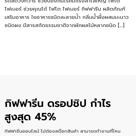
ริดสีดวงทวาร ช่วยป้องกันโรคมะเร็งลำไส้ใหญ่ ไฟโต
ไฟเบอร์ ช่วยคุณได้ ไฟโต ไฟเบอร์ กิฟฟารีน ผลิตภัณฑ์
เสริมอาหาร ใยอาหารชนิดละลายน้ำ กลิ่นน้ำผึ้งผสมมะนาว
ชนิดผง มีสารสกัดธรรมชาติจากผักผลไม้หลากชนิด […]
กิฟฟารีน ดรอปชิป กำไร
สูงสุด 45%
กิฟฟารีนออนไลน์ ไม่ต้องสต๊อกสินค้า สามารถทำงานที่ไหน