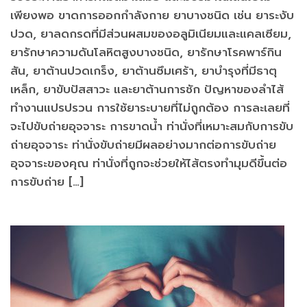
เพียงพอ ขาดการออกกำลังกาย ยาบางชนิด เช่น ยาระงับ
ปวด, ยาลดกรดที่มีส่วนผสมของอลูมิเนียมและแคลเซียม,
ยารักษาความดันโลหิตสูงบางชนิด, ยารักษาโรคพาร์กิน
สัน, ยาต้านปวดเกร็ง, ยาต้านซึมเศร้า, ยาบำรุงที่มีธาตุ
เหล็ก, ยาขับปัสสาวะ และยาต้านการชัก ปัญหาของลำไส้
ทำงานแปรปรวน การใช้ยาระบายที่ไม่ถูกต้อง การละเลยที่
จะไปขับถ่ายอุจจาระ การขาดน้ำ ท่านั่งที่เหมาะสมกับการขับ
ถ่ายอุจจาระ ท่านั่งขับถ่ายมีผลอย่างมากต่อการขับถ่าย
อุจจาระของคุณ ท่านั่งที่ถูกจะช่วยให้ไส้ตรงทำมุมดีขึ้นต่อ
การขับถ่าย […]