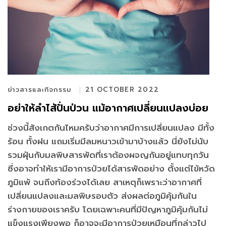
ข่าวสารและกิจกรรม
21 OCTOBER 2022
อย่าให้ลำไส้ปั่นป่วน แม้อากาศเปลี่ยนแปลงบ่อย
ช่วงนี้สังเกตกันไหมครับว่าอากาศมีการเปลี่ยนแปลง มีทั้ง
ร้อน ทั้งฝน แถมเริ่มมีลมหนาวเข้ามาบ้างแล้ว นี่ยังไม่นับ
รวมฝุ่นกับมลพิษสารพัดที่เราต้องผจญกันอยู่แทบทุกวัน
ซึ่งอาจทำให้เรามีอาการป่วยได้สารพัดอย่าง ตั้งแต่ไข้หวัด
ภูมิแพ้ จนถึงท้องร่วงได้เลย สาเหตุก็เพราะว่าอากาศที่
เปลี่ยนแปลงและมลพิษรอบตัว ส่งผลต่อภูมิคุ้มกันใน
ร่างกายของเราครับ โดยเฉพาะคนที่มีปัญหาภูมิคุ้มกันไม่
แข็งแรงเพียงพอ ก็อาจจะมีอาการป่วยเหมือนที่กล่าวไป