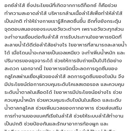
อกซ์ลำไส้ ซึ่งประโยชน์ที่เกิดจากการดีท็อกซ์ ก็คือช่วย
ทำความสะอาดลำไส้ บริหารกล้ามเนื้อลำไส้เพื่อทำให้ลำไส้
เป็นปกติ ทำให้ร่างกายเรารู้สึกสดชื่นขึ้น อีกทั้งยังกระตุ้น
จุดตอบสนองของระบบอวัยวะต่างๆ เพราะอวัยวะทุกส่วน
จะทำงานเชื่อมต่อกับลำไส้ การรับประทานใยอาหารชนิดที่
ละลายน้ำได้ดีต่อลำไส้อย่างไร ใยอาหารที่สามารถละลายน้ำ
ได้ เมื่อโดนน้ำจะกลายเป็นเจลเหนียว จะทำเพิ่มน้ำหนัก และ
ปริมาตรของอุจจาระได้ ช่วยให้การขับถ่ายเป็นไปได้อย่าง
สะดวก นอกจากนี้ ใยอาหารชนิดนี้จะลดการดูดซึมของ
กลูโคสผ่านเยื่อบุผิวของลำไส้ ลดการดูดซึมของไขมัน จึง
มีประโยชน์ต่อการควบคุมระดับโคเลสเตอรอล และควบคุม
ระดับน้ำตาลในเลือดได้ ใยอาหารมีประโยชน์อย่างไร ช่วย
ควบคุมน้ำหนัก ช่วยควบคุมระดับไขมันในเลือด และระดับ
น้ำตาลกลูโคส ช่วยเพิ่มมวลของกากอาหาร ช่วยส่งเสริม
การทำงานของแบคทีเรียในลำไส้ ช่วยให้ระบบลำไส้ทำงาน
เป็นปกติ ช่วยป้องกันและรักษาอาการท้องผูก และ