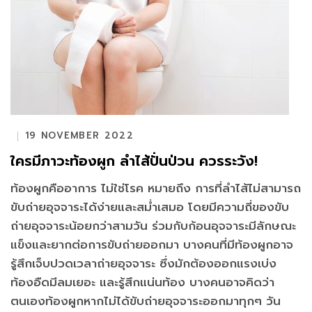
19 NOVEMBER 2022
ใครมีภาวะท้องผูก ลำไส้ปั่นป่วน ควรระวัง!
ท้องผูกคืออาการ ไม่ใช่โรค หมายถึง การที่ลำไส้ไม่สามารถ
ขับถ่ายอุจจาระได้ง่ายและสม่ำเสมอ โดยมีความถี่ของขับ
ถ่ายอุจจาระน้อยกว่าสามวัน ร่วมกับก้อนอุจจาระมีลักษณะ
แข็งและยากต่อการขับถ่ายออกมา บางคนที่มีท้องผูกอาจ
รู้สึกเจ็บปวดเวลาถ่ายอุจจาระ ซึ่งมักต้องออกแรงเบ่ง
ท้องอืดมีลมเยอะ และรู้สึกแน่นท้อง บางคนอาจคิดว่า
ตนเองท้องผูกหากไม่ได้ขับถ่ายอุจจาระออกมาทุกๆ วัน