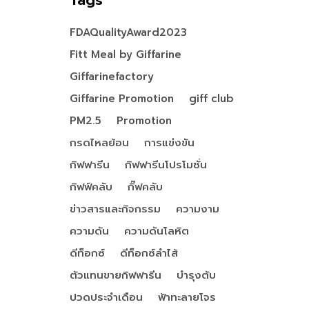
Tags
FDAQualityAward2023
Fitt Meal by Giffarine
Giffarinefactory
Giffarine Promotion
giff club
PM2.5
Promotion
กรดไหลย้อน
การแข่งขัน
กิฟฟารีน
กิฟฟารีนโปรโมชั่น
กิฟฟ์คลับ
กิ๊ฟคลับ
ข่าวสารและกิจกรรม
ความงาม
ความดัน
ความดันโลหิต
ดีท็อกซ์
ดีท็อกซ์ลำไส้
ตัวแทนขายกิฟฟารีน
บำรุงตับ
ปวดประจำเดือน
ฟ้าทะลายโจร