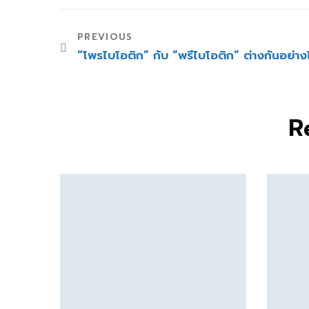
PREVIOUS
“โพรไบโอติก” กับ “พรีไบโอติก” ต่างกันอย่าง
R