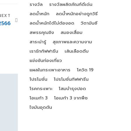
รางวัล
รางวัลผลิตภัณฑ์ดีเด่น
ลดน้ำหนัก
ลดน้ำหนักอย่างถูกวิธี
NEXT
 2566
ลดน้ำหนักได้ไม่ต้องอด
วิตามินซี
สพรรคุณขิง
สมองเสื่อม
สาระน่ารู้
สุขภาพและความงาม
เรารักกิฟฟารีน
เส้นเลือดตีบ
แข่งขันท่องเที่ยว
แผลในกระเพาะอาหาร
โควิด 19
โปรโมชั่น
โปรโมชั่นกิฟฟารีน
โรคกระเพาะ
โสมบำรุงปอด
โอเมก้า 3
โอเมก้า 3 จากพืช
ไขมันอุดตัน