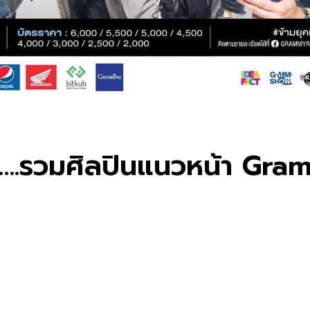
น….รวมศิลปินแนวหน้า Gra