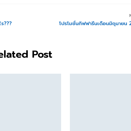
ไร???
โปรโมชั่นกิฟฟารีนเดือนมิถุนายน
elated Post