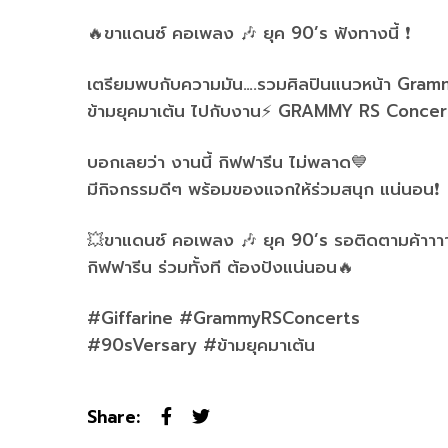
🔥ขาแดนซ์ คอเพลง 🎶 ยุค 90’s ฟังทางนี้ ❗️
เตรียมพบกับความมัน….รวมศิลปินแนวหน้า Gramm
ข้ามยุคมาเต้น ไปกับงาน⚡️ GRAMMY RS Concer
บอกเลยว่า งานนี้ กิฟฟารีน ไม่พลาด💙
มีกิจกรรมดีๆ พร้อมของแจกให้ร่วมสนุก แน่นอน❗️
💥ขาแดนซ์ คอเพลง 🎶 ยุค 90’s รอติดตามค้าาา
กิฟฟารีน ร่วมทั้งที ต้องปังแน่นอน🔥
#Giffarine #GrammyRSConcerts
#90sVersary #ข้ามยุคมาเต้น
Share: