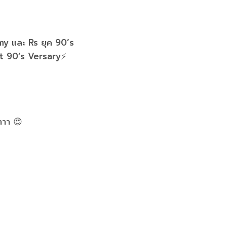
y และ Rs ยุค 90’s
t 90’s Versary⚡️
าาา 😍