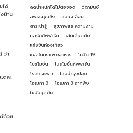
ยได้,
ลดน้ำหนักได้ไม่ต้องอด
วิตามินซี
ังบ้าน
สพรรคุณขิง
สมองเสื่อม
สาระน่ารู้
สุขภาพและความงาม
เรารักกิฟฟารีน
เส้นเลือดตีบ
แข่งขันท่องเที่ยว
 ว่า
แผลในกระเพาะอาหาร
โควิด 19
โปรโมชั่น
โปรโมชั่นกิฟฟารีน
โรคกระเพาะ
โสมบำรุงปอด
แต่ละ
โอเมก้า 3
โอเมก้า 3 จากพืช
ไขมันอุดตัน
ต์ด้วย