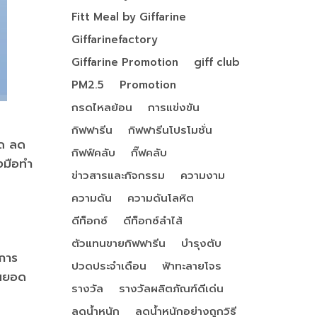
Fitt Meal by Giffarine
Giffarinefactory
Giffarine Promotion
giff club
PM2.5
Promotion
กรดไหลย้อน
การแข่งขัน
กิฟฟารีน
กิฟฟารีนโปรโมชั่น
ุด ลด
กิฟฟ์คลับ
กิ๊ฟคลับ
งมือทำ
ข่าวสารและกิจกรรม
ความงาม
ความดัน
ความดันโลหิต
ดีท็อกซ์
ดีท็อกซ์ลำไส้
ตัวแทนขายกิฟฟารีน
บำรุงตับ
 การ
ปวดประจำเดือน
ฟ้าทะลายโจร
านยอด
รางวัล
รางวัลผลิตภัณฑ์ดีเด่น
ลดน้ำหนัก
ลดน้ำหนักอย่างถูกวิธี