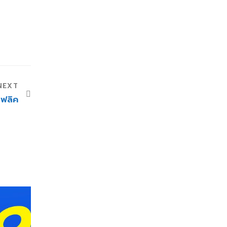
NEXT
โฟลิค