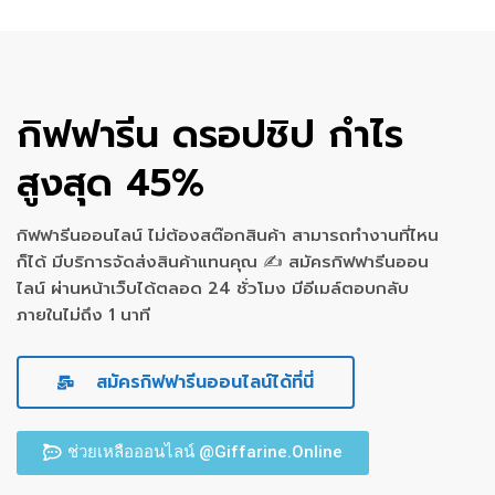
กิฟฟารีน ดรอปชิป กำไร
สูงสุด 45%
กิฟฟารีนออนไลน์ ไม่ต้องสต๊อกสินค้า สามารถทำงานที่ไหน
ก็ได้ มีบริการจัดส่งสินค้าแทนคุณ ✍ สมัครกิฟฟารีนออน
ไลน์ ผ่านหน้าเว็บได้ตลอด 24 ชั่วโมง มีอีเมล์ตอบกลับ
ภายในไม่ถึง 1 นาที
สมัครกิฟฟารีนออนไลน์ได้ที่นี่
ช่วยเหลือออนไลน์ @Giffarine.Online