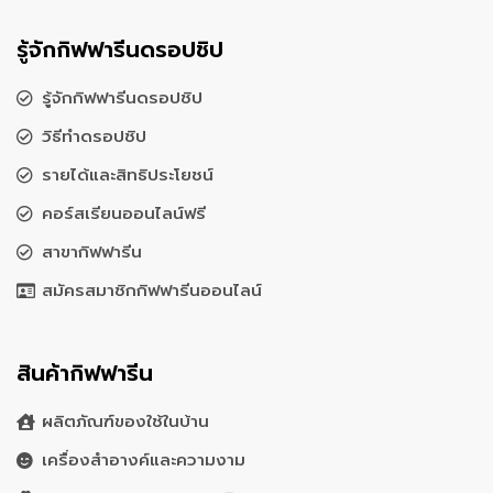
รู้จักกิฟฟารีนดรอปชิป
รู้จักกิฟฟารีนดรอปชิป
วิธีทำดรอปชิป
รายได้และสิทธิประโยชน์
คอร์สเรียนออนไลน์ฟรี
สาขากิฟฟารีน
สมัครสมาชิกกิฟฟารีนออนไลน์
สินค้ากิฟฟารีน
ผลิตภัณฑ์ของใช้ในบ้าน
เครื่องสำอางค์และความงาม