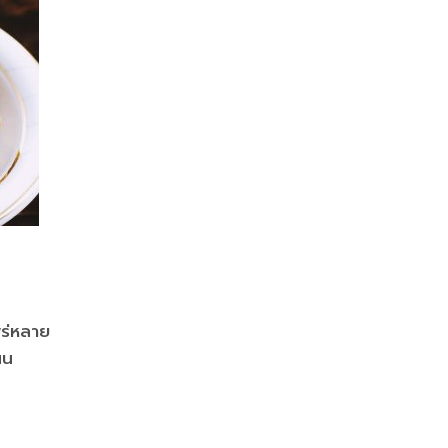
พร่หลาย
ผน
ะตุ้น
รุง
้คงไม่มี