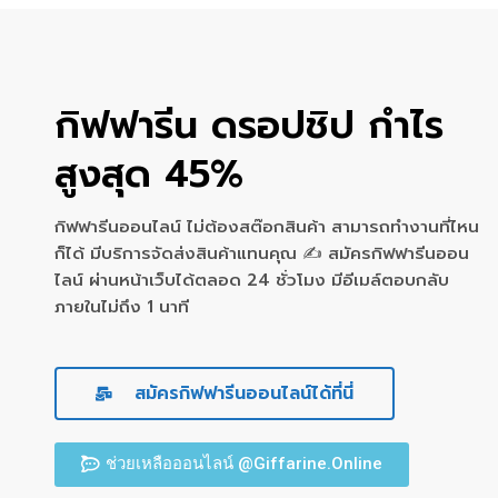
กิฟฟารีน ดรอปชิป กำไร
สูงสุด 45%
กิฟฟารีนออนไลน์ ไม่ต้องสต๊อกสินค้า สามารถทำงานที่ไหน
ก็ได้ มีบริการจัดส่งสินค้าแทนคุณ ✍ สมัครกิฟฟารีนออน
ไลน์ ผ่านหน้าเว็บได้ตลอด 24 ชั่วโมง มีอีเมล์ตอบกลับ
ภายในไม่ถึง 1 นาที
สมัครกิฟฟารีนออนไลน์ได้ที่นี่
ช่วยเหลือออนไลน์ @Giffarine.Online