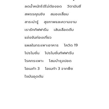
ลดน้ำหนักได้ไม่ต้องอด
วิตามินซี
สพรรคุณขิง
สมองเสื่อม
สาระน่ารู้
สุขภาพและความงาม
เรารักกิฟฟารีน
เส้นเลือดตีบ
แข่งขันท่องเที่ยว
แผลในกระเพาะอาหาร
โควิด 19
โปรโมชั่น
โปรโมชั่นกิฟฟารีน
โรคกระเพาะ
โสมบำรุงปอด
โอเมก้า 3
โอเมก้า 3 จากพืช
ไขมันอุดตัน