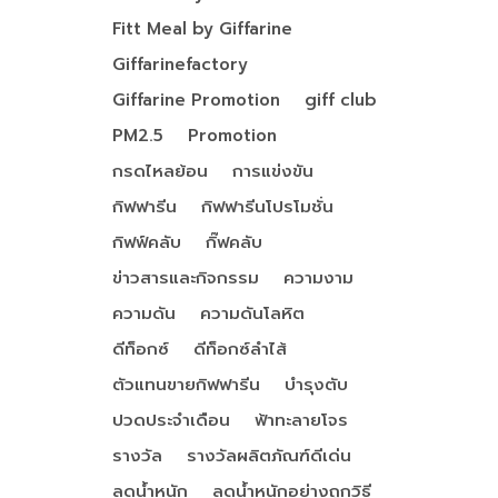
Fitt Meal by Giffarine
Giffarinefactory
Giffarine Promotion
giff club
PM2.5
Promotion
กรดไหลย้อน
การแข่งขัน
กิฟฟารีน
กิฟฟารีนโปรโมชั่น
กิฟฟ์คลับ
กิ๊ฟคลับ
ข่าวสารและกิจกรรม
ความงาม
ความดัน
ความดันโลหิต
ดีท็อกซ์
ดีท็อกซ์ลำไส้
ตัวแทนขายกิฟฟารีน
บำรุงตับ
ปวดประจำเดือน
ฟ้าทะลายโจร
รางวัล
รางวัลผลิตภัณฑ์ดีเด่น
ลดน้ำหนัก
ลดน้ำหนักอย่างถูกวิธี