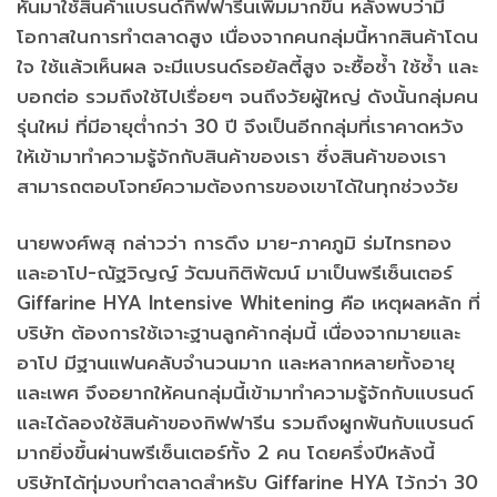
หันมาใช้สินค้าแบรนด์กิฟฟารีนเพิ่มมากขึ้น หลังพบว่ามี
โอกาสในการทำตลาดสูง เนื่องจากคนกลุ่มนี้หากสินค้าโดน
ใจ ใช้แล้วเห็นผล จะมีแบรนด์รอยัลตี้สูง จะซื้อซ้ำ ใช้ซ้ำ และ
บอกต่อ รวมถึงใช้ไปเรื่อยๆ จนถึงวัยผู้ใหญ่ ดังนั้นกลุ่มคน
รุ่นใหม่ ที่มีอายุต่ำกว่า 30 ปี จึงเป็นอีกกลุ่มที่เราคาดหวัง
ให้เข้ามาทำความรู้จักกับสินค้าของเรา ซึ่งสินค้าของเรา
สามารถตอบโจทย์ความต้องการของเขาได้ในทุกช่วงวัย
นายพงศ์พสุ กล่าวว่า การดึง มาย-ภาคภูมิ ร่มไทรทอง
และอาโป-ณัฐวิญญ์ วัฒนกิติพัฒน์ มาเป็นพรีเซ็นเตอร์
Giffarine HYA Intensive Whitening คือ เหตุผลหลัก ที่
บริษัท ต้องการใช้เจาะฐานลูกค้ากลุ่มนี้ เนื่องจากมายและ
อาโป มีฐานแฟนคลับจำนวนมาก และหลากหลายทั้งอายุ
และเพศ จึงอยากให้คนกลุ่มนี้เข้ามาทำความรู้จักกับแบรนด์
และได้ลองใช้สินค้าของกิฟฟารีน รวมถึงผูกพันกับแบรนด์
มากยิ่งขึ้นผ่านพรีเซ็นเตอร์ทั้ง 2 คน โดยครึ่งปีหลังนี้
บริษัทได้ทุ่มงบทำตลาดสำหรับ Giffarine HYA ไว้กว่า 30