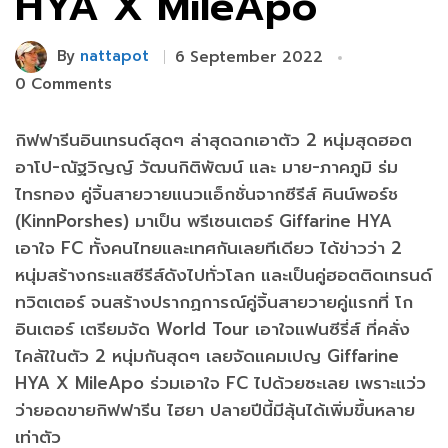
HYA X MileApo
By
nattapot
6 September 2022
0 Comments
กิฟฟารีนอินเทรนด์สุดๆ ล่าสุดฉกเอาตัว 2 หนุ่มสุดฮอต
อาโป-ณัฐวิญญ์ วัฒนกิติพัฒน์ และ มาย-ภาคภูมิ ร่ม
ไทรทอง คู่จิ้นสายวายแนวแอ็กชั่นจากซีรีส์ คินน์พอร์ช
(KinnPorshes) มาเป็น พรีเซนเตอร์ Giffarine HYA
เอาใจ FC ทั้งคนไทยและเทศกันเลยทีเดียว ได้ข่าวว่า 2
หนุ่มสร้างกระแสซีรีส์ดังไปทั่วโลก และเป็นคู่ฮอตติดเทรนด์
ทวิตเตอร์ จนสร้างปรากฏการณ์คู่จิ้นสายวายคู่แรกที่ โก
อินเตอร์ เตรียมจัด World Tour เอาใจแฟนซีรี่ส์ ที่คลั่ง
ไคล้ใในตัว 2 หนุ่มกันสุดๆ เลยจัดแคมเปญ Giffarine
HYA X MileApo ร่วมเอาใจ FC ไปด้วยซะเลย เพราะแว่ว
ว่ายอดขายกิฟฟารีน ไฮยา ปลายปีนี้มีลุ้นได้เพิ่มขึ้นหลาย
เท่าตัว