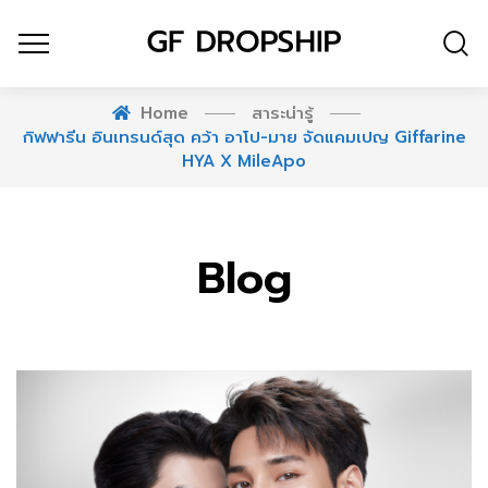
Home
สาระน่ารู้
กิฟฟารีน อินเทรนด์สุด คว้า อาโป-มาย จัดแคมเปญ Giffarine
HYA X MileApo
Blog