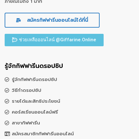
ภายในไม่ถึง 1 นาที
สมัครกิฟฟารีนออนไลน์ได้ที่นี่
ช่วยเหลือออนไลน์ @Giffarine.Online
รู้จักกิฟฟารีนดรอปชิป
รู้จักกิฟฟารีนดรอปชิป
วิธีทำดรอปชิป
รายได้และสิทธิประโยชน์
คอร์สเรียนออนไลน์ฟรี
สาขากิฟฟารีน
สมัครสมาชิกกิฟฟารีนออนไลน์