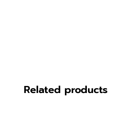
฿
1,200.00
ไฮยา ซุปเปอร์ คอนเซนเทรท ซีรั่ม
Rated
5.00
out
of 5
Related products
฿
240.00