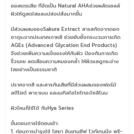
ออสเตรเลีย ที่จัดเป็น Natural AHAช่วยผลัดเซลล์
ผิวให้ดูสดใสและเปล่งปลั่งมากขึ้น
มีส่วนผสมของSakura Extract สารสกัดจากดอก
ซากุระจากประเทศเกาหลี ช่วยยับยั้งกระบวนการเกิด
AGEs (Advanced Glycation End Products)
จึงช่วยเพิ่มความแข็งแรงให้กับผิว ป้องกันการเกิด
ริ้วรอย ลดเลือนความหมองคล้ำ ให้ผิวแลดูกระจ่าง
ใสอย่างเป็นธรรมชาติ
ปราศจากสี และสารกันเสียที่มีส่วนผสมของฟอร์มั
ลดีไฮด์ พาราเบน และเมทิลไอโซไทอะโซลิโนน
ผิวไหนก็ใช้ได้ กับHya Series
ขั้นตอนการใช้ตอนเช้า:
1. ก่อนการบำรุงใช้ ไฮยา อินเทนซีฟ ไวท์เทนนิ่ง พรี-