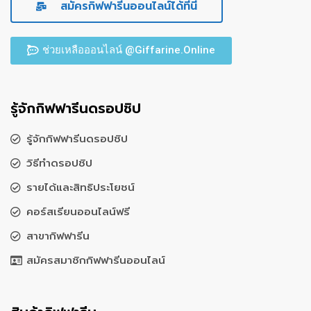
สมัครกิฟฟารีนออนไลน์ได้ที่นี่
ช่วยเหลือออนไลน์ @Giffarine.Online
รู้จักกิฟฟารีนดรอปชิป
รู้จักกิฟฟารีนดรอปชิป
วิธีทำดรอปชิป
รายได้และสิทธิประโยชน์
คอร์สเรียนออนไลน์ฟรี
สาขากิฟฟารีน
สมัครสมาชิกกิฟฟารีนออนไลน์