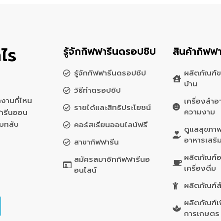
ไร
รู้จักกิฟฟารีนดรอปชิป
สินค้ากิฟฟา
รู้จักกิฟฟารีนดรอปชิป
ผลิตภัณฑ์ข
บ้าน
วิธีทำดรอปชิป
งานที่ไหน
เครื่องสำอ
รายได้และสิทธิประโยชน์
ความงาม
ฟารีนออน
อบกลับ
คอร์สเรียนออนไลน์ฟรี
ดูแลสุขภา
อาหารเสริ
สาขากิฟฟารีน
ผลิตภัณฑ์
สมัครสมาชิกกิฟฟารีนอ
เครื่องดื่ม
อนไลน์
ผลิตภัณฑ์ส
ผลิตภัณฑ์เพ
การเกษตร