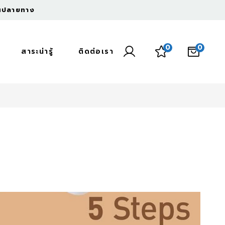
งินปลายทาง
0
0
สาระน่ารู้
ติดต่อเรา