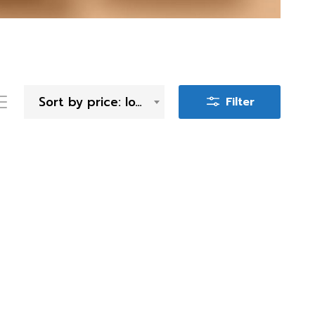
Sort by price: low to high
Filter