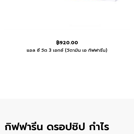
฿
920.00
แอล ซี วิต 3 เอกซ์ (วิตามิน เอ กิฟฟารีน)
กิฟฟารีน ดรอปชิป กำไร