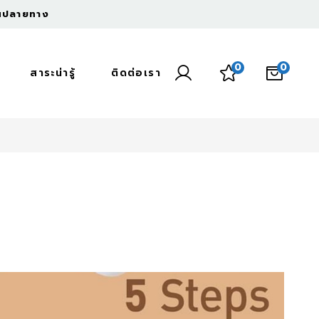
งินปลายทาง
0
0
สาระน่ารู้
ติดต่อเรา