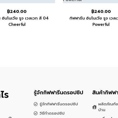
฿
240.00
฿
240.00
 อินโนเวีย รูจ เวลเวท สี 04
กิฟฟารีน อินโนเวีย รูจ เวล
Cheerful
Powerful
ไร
รู้จักกิฟฟารีนดรอปชิป
สินค้ากิฟฟา
รู้จักกิฟฟารีนดรอปชิป
ผลิตภัณฑ์ข
บ้าน
วิธีทำดรอปชิป