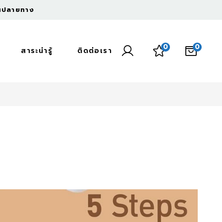
งินปลายทาง
0
0
สาระน่ารู้
ติดต่อเรา