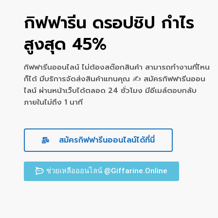
กิฟฟารีน ดรอปชิป กำไร
สูงสุด 45%
กิฟฟารีนออนไลน์ ไม่ต้องสต๊อกสินค้า สามารถทำงานที่ไหน
ก็ได้ มีบริการจัดส่งสินค้าแทนคุณ ✍ สมัครกิฟฟารีนออน
ไลน์ ผ่านหน้าเว็บได้ตลอด 24 ชั่วโมง มีอีเมล์ตอบกลับ
ภายในไม่ถึง 1 นาที
สมัครกิฟฟารีนออนไลน์ได้ที่นี่
ช่วยเหลือออนไลน์ @Giffarine.Online