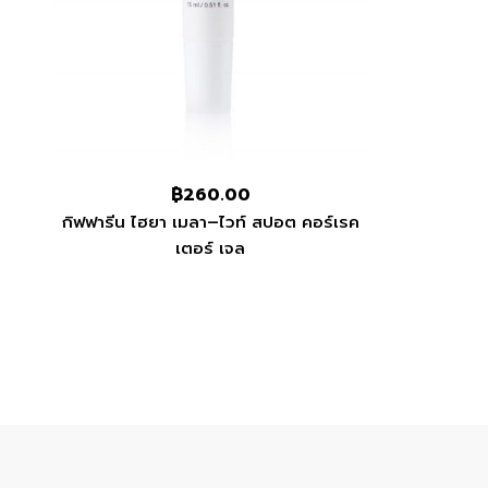
฿
260.00
กิฟฟารีน ไฮยา เมลา–ไวท์ สปอต คอร์เรค
เตอร์ เจล