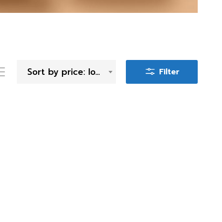
Sort by price: low to high
Filter