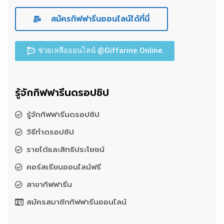
สมัครกิฟฟารีนออนไลน์ได้ที่นี่
ช่วยเหลือออนไลน์ @Giffarine.Online
รู้จักกิฟฟารีนดรอปชิป
รู้จักกิฟฟารีนดรอปชิป
วิธีทำดรอปชิป
รายได้และสิทธิประโยชน์
คอร์สเรียนออนไลน์ฟรี
สาขากิฟฟารีน
สมัครสมาชิกกิฟฟารีนออนไลน์