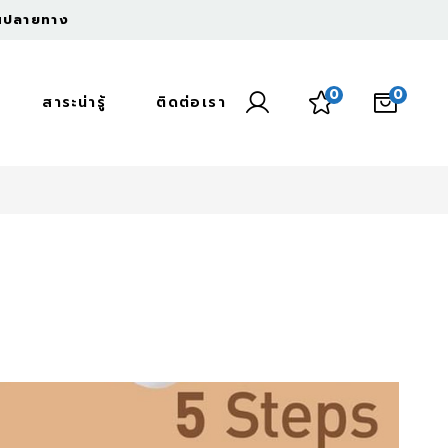
งินปลายทาง
0
0
สาระน่ารู้
ติดต่อเรา