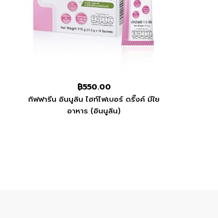
฿
550.00
กิฟฟารีน อินนูลิน ไฮท์ไฟเบอร์ ดริ๊งค์ มีใย
อาหาร (อินนูลิน)