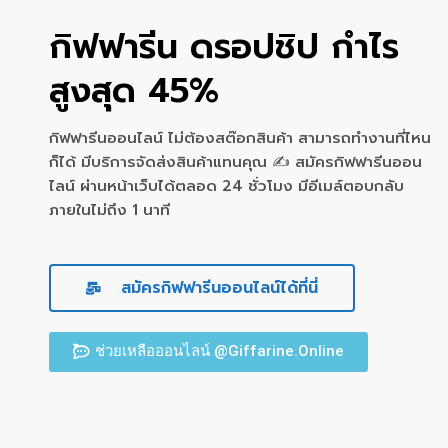
กิฟฟารีน ดรอปชิป กำไร
สูงสุด 45%
กิฟฟารีนออนไลน์ ไม่ต้องสต๊อกสินค้า สามารถทำงานที่ไหน
ก็ได้ มีบริการจัดส่งสินค้าแทนคุณ ✍ สมัครกิฟฟารีนออน
ไลน์ ผ่านหน้าเว็บได้ตลอด 24 ชั่วโมง มีอีเมล์ตอบกลับ
ภายในไม่ถึง 1 นาที
สมัครกิฟฟารีนออนไลน์ได้ที่นี่
ช่วยเหลือออนไลน์ @Giffarine.Online