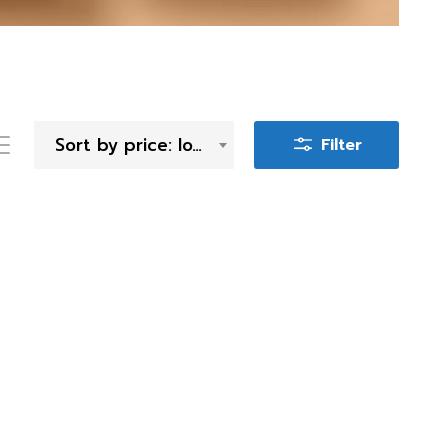
Sort by price: low to high
Filter