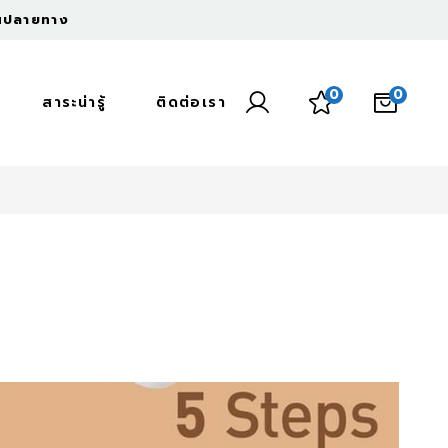
งินปลายทาง
0
0
สาระน่ารู้
ติดต่อเรา