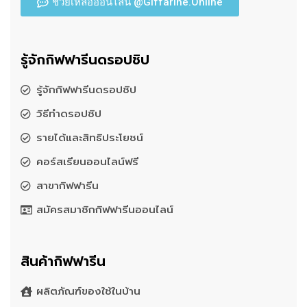
ช่วยเหลือออนไลน์ @Giffarine.Online
รู้จักกิฟฟารีนดรอปชิป
รู้จักกิฟฟารีนดรอปชิป
วิธีทำดรอปชิป
รายได้และสิทธิประโยชน์
คอร์สเรียนออนไลน์ฟรี
สาขากิฟฟารีน
สมัครสมาชิกกิฟฟารีนออนไลน์
สินค้ากิฟฟารีน
ผลิตภัณฑ์ของใช้ในบ้าน