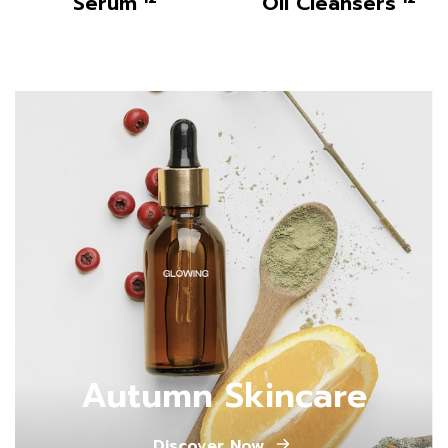
Serum
Oil Cleansers
Autumn Skincare
Discover Now