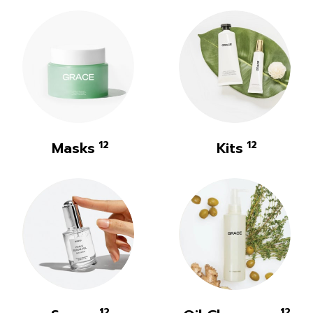
Masks
12
Kits
12
12
12