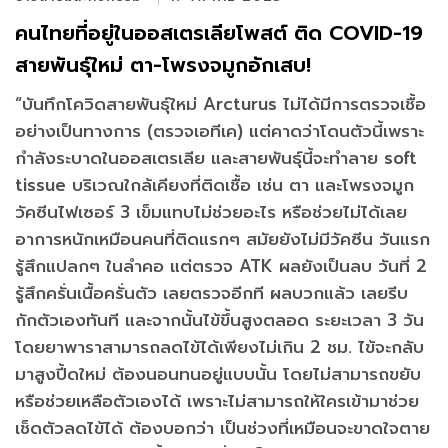
คนไทยที่อยู่ในออสเตรเลียโพสต์ ติด COVID-19
สายพันธุ์ใหม่ ตา-โพรงจมูกอักเสบ!
“บันทึกโควิดสายพันธุ์ใหม่ Arcturus ไม่ได้มีการตรวจเชื้อ
อย่างเป็นทางการ (ตรวจเอทีเค) แต่คาดว่าโดนตัวนี้เพราะ
กำลังระบาดในออสเตรเลีย และสายพันธุ์นี้จะทำลาย soft
tissue บริเวณใกล้เคียงที่ติดเชื้อ เช่น ตา และโพรงจมูก
วัคซีนไฟเซอร์ 3 เข็มแทบไม่ช่วยอะไร หรือช่วยไม่ได้เลย
อาการหนักเหมือนคนที่ติดแรกๆ สมัยยังไม่มีวัคซีน วันแรก
รู้สึกแปลกๆ ในลำคอ แต่ตรวจ ATK ผลยังเป็นลบ วันที่ 2
รู้สึกครั่นเนื้อครั่นตัว เลยตรวจอีกที ผลบวกแล้ว เลยรีบ
กักตัวเองทันที และจากนั้นไข้ขึ้นสูงตลอด ระยะเวลา 3 วัน
โดยยาพาราสามารถลดไข้ได้เพียงไม่เกิน 2 ชม. ไข้จะกลับ
มาสูงปี้ดใหม่ ต้องนอนทนอยู่แบบนั้น โดยไม่สามารถขยับ
หรือช่วยเหลือตัวเองได้ เพราะไม่สามารถให้ใครเข้ามาช่วย
เช็ดตัวลดไข้ได้ ต้องบอกว่า เป็นช่วงที่เหมือนจะขาดใจตาย