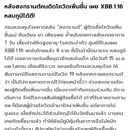
หลังสงกรานต์คนติดโควิดเพิ่มขึ้น เผย XBB.1.16
หลบภูมิได้ดี!
กรมควบคุมโรคคาดหลัง “สงกรานต์” ผู้ติดเชื่้อโควิดเพิ่ม
ขึ้นแน่ ยันเตียง ยา เพียงพอ ย้ำหลังเทศกาลสังเกตอาการ
7 วัน เลี้ยงใกล้ชิดสูงอายุ-โรคประจำตัว ศูนย์จีโนมเผย
XBB.1.16 พบในไทยแล้ว 6 ราย ชี้เป็นม้ามืดมาแรง หลบภูมิ
ได้ดี เจออาการเด่นเยื่อบุตาอักเสบในเด็ก เมื่อวันที่ 15 เม.ย.
นพ.โสภณ เอี่ยมศิริถาวร รองอธิบดีกรมควบคุมโรค ให้
สัมภาษณ์ถึงสถานการณ์โควิด 19 หลังเทศกาลสงกรานต์
ว่า เป็นไปตามคาดการณ์ไว้ก่อนหน้านี้่ว่า ช่วงสงกรานต์จะ
พบผู้ติดเชื้อเพิ่มมากขึ้น เนื่องจากทำกิจกรรมร่วมกัน มีการ
เดินทาง จึงมีโอกาสสัมผัสผู้ติดเชื้อได้ เท่าที่รับรายงานตาม
รพ.ก็มีเคสผู้ป่วยโควิดเข้ามารักษาเพิ่มขึ้น แต่อาการไม่
รุนแรง เมื่อซักประวัติส่วนใหญ่ได้รับวัคซีนมาแล้ว บางคน
เคยติดเชื้อมาแล้ว ทำให้ยังมีภูมิคุ้มกันอาการจึงไม่หนัก
อย่างไรก็ตาม สัปดาห์หน้าน่าจะเห็นตัวเลขผู้ติดเชื้อเพิ่ม