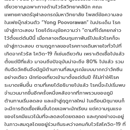
เชี่ยวชาญเฉพาะทางด้านไวรัสวิทยาคลินิก คณะ
แพทยศาสตร์จุฬาลงกรณ์มหาวิทยาลัย โพสต์ข้อความลง
ในเฟซบุ๊กส่วนตัว “Yong Poovorawan” ในประเด็น โรค
เข้าสู่ภาวะสงบ โดยได้ระบุข้อความว่า “ตามที่ได้เคยกล่าว
ไว้ตั้งแต่ต้นปีนี้ เมื่อกลางเดือนกุมภาพันธ์ไปแล้วโรคก็จะ
เข้าสู่ภาวะสงบ ตามฤดูกาลของโรคทางเดินหายใจทั่วไปที่
เกิดจากไวรัส โควิด-19 ก็เช่นเดียวกัน เพราะติดเชื้อไปแล้ว
ตั้งแต่ปีที่แล้ว มาจนถึงปัจจุบันน่าจะถึง 80% ไปแล้ว รวม
กับฉีดวัคซีนจึงมีภูมิต้านทานที่สมบูรณ์แบบมากกว่าวัคซีน
อย่างเดียว นักท่องเที่ยวเข้ามาตั้งแต่ต้นปี ก็ไม่ทำให้โรค
ระบาดเพิ่มขึ้น ตามที่เคยได้อธิบายไปแล้ว โรคนี้จะไปเริ่มพบ
จำนวนมากขึ้นอีกครั้งหนึ่งหลังจากที่ภาพรวมของภูมิ
ต้านทานเริ่มลดลง และเข้าสู่ฤดูกาลใหม่ ในเดือนมิถุนายนก็
จะมีการติดเชื้อเพิ่มขึ้นโดยเฉพาะนักเรียน แต่ความรุนแรง
ของโรคมีแนวโน้มที่จะลดลงโดยตลอด และทุกอย่างจะอยู่
ในภาวะสมดุลโดยอยู่ร่วมกันระหว่างคนกับไวรัสโควิด-19 ที่