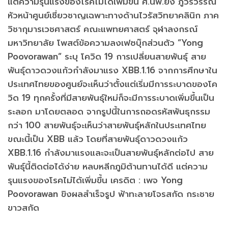
แต่ความรุนแรงของโรคไม่ได้เพิ่มขึ้น ศ.นพ.ยง ภู่วรวรรณ
หัวหน้าศูนย์เชี่ยวชาญเฉพาะทางด้านไวรัสวิทยาคลินิก ภาค
วิชากุมารเวชศาสตร์ คณะแพทยศาสตร์ จุฬาลงกรณ์
มหาวิทยาลัย โพสต์ข้อความลงเฟซบุ๊กส่วนตัว “Yong
Poovorawan” ระบุ โควิด 19 การเปลี่ยนสายพันธุ์ สาย
พันธุ์ดาวดวงแก้วกำลังมาแรง XBB.1.16 จากการศึกษาใน
ประเทศไทยของศูนย์จะเห็นว่าตั้งแต่เริ่มมีการระบาดของโค
วิด 19 ทุกครั้งที่มีสายพันธุ์ใหม่ก็จะมีการระบาดเพิ่มขึ้นเป็น
ระลอก มาโดยตลอด จากรูปนี้ในการถอดรหัสพันธุกรรม
กว่า 100 สายพันธุ์จะเห็นว่าสายพันธุ์หลักในประเทศไทย
ขณะนี้เป็น XBB แล้ว โดยที่สายพันธุ์ดาวดวงแก้ว
XBB.1.16 กำลังมาแรงและจะเป็นสายพันธุ์หลักต่อไป สาย
พันธุ์นี้ติดต่อได้ง่าย หลบหลีกภูมิต้านทานได้ดี แต่ความ
รุนแรงของโรคไม่ได้เพิ่มขึ้น เครดิต : เพจ Yong
Poovorawan ขิงผลสำเร็จรูป ฟ้าทะลายโจรสกัด กระชาย
ขาวสกัด