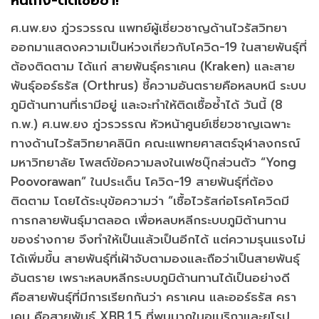
หนีเก่ง-ติดเชื้อซ้ำ!
ศ.นพ.ยง ภู่วรวรรณ แพทย์ผู้เชี่ยวชาญด้านไวรัสวิทยา
ออกมาแสดงความเป็นห่วงเกี่ยวกับโควิด-19 ในสายพันธุ์ที่
ต้องติดตาม ได้แก่ สายพันธุ์คราเคน (Kraken) และสาย
พันธุ์ออร์ธรัส (Orthrus) ชี้ความอันตรายคือหลบหนี ระบบ
ภูมิต้านทานที่เรามีอยู่ และจะทำให้ติดเชื้อซ้ำได้ วันนี้ (8
ก.พ.) ศ.นพ.ยง ภู่วรวรรณ หัวหน้าศูนย์เชี่ยวชาญเฉพาะ
ทางด้านไวรัสวิทยาคลินิก คณะแพทยศาสตร์จุฬาลงกรณ์
มหาวิทยาลัย โพสต์ข้อความลงในเฟซบุ๊กส่วนตัว “Yong
Poovorawan” ในประเด็น โควิด-19 สายพันธุ์ที่ต้อง
ติดตาม โดยได้ระบุข้อความว่า “เชื้อไวรัสก่อโรคโควิดมี
การกลายพันธุ์มาตลอด เพื่อหลบหลีกระบบภูมิต้านทาน
ของร่างกาย จึงทำให้เป็นแล้วเป็นอีกได้ แต่ความรุนแรงไม่
ได้เพิ่มขึ้น สายพันธุ์ที่เฝ้าจับตามองและถือว่าเป็นสายพันธุ์
อันตราย เพราะหลบหลีกระบบภูมิต้านทานได้เป็นอย่างดี
คือสายพันธุ์ที่มีการเรียกกันว่า คราเคน และออร์ธรัส ครา
เคน คือสายพันธุ์ XBB.1.5 ที่พบมากในอเมริกาและยุโรป